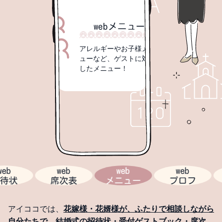
webプロフ
自己PRコーナーで、
当日のすきま時間もゲ
トを楽しませよう！
アウトを設定
アレルギーやお子様メニ
トの席場所を決
ューなど、ゲストに対応
成！
したメニュー！
web
web
web
プ
状
席次表
メニュー
プロフ
アイココでは、
花嫁様・花婿様が、ふたりで相談しながら
自分たちで、結婚式の招待状・受付ゲストブック・席次