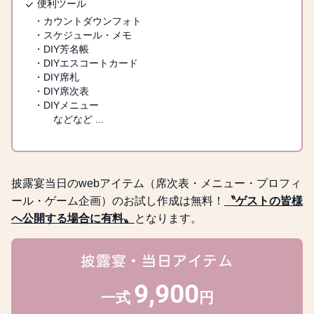
便利ツール
イベント案内
・カウントダウンフォト
クイズやくじ引きなどの、
・スケジュール・メモ
イベントを実施する場合に
・DIY芳名帳
・DIYエスコートカード
表示されます。
・DIY席札
・DIY席次表
・DIYメニュー
などなど ...
披露宴当日のwebアイテム（席次表・メニュー・プロフィ
ール・ゲーム企画）のお試し作成は無料！
〝ゲストの皆様
へ公開する場合に有料〟
となります。
披露宴・当日アイテム
9,900
一式
円