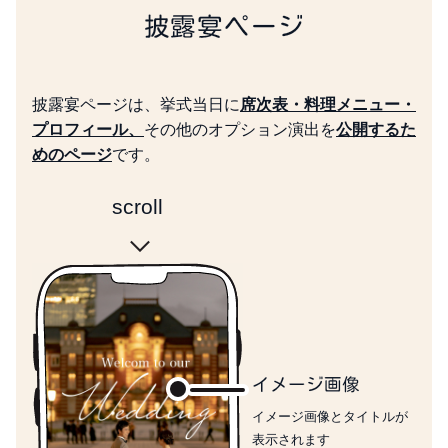
開催日時
披露宴ページ
結婚式の開催日時が表示さ
れます
カウントダウン
披露宴ページは、挙式当日に
席次表・料理メニュー・
結婚式までの残り日数がカ
プロフィール、
その他のオプション演出を
公開するた
ウントダウン表示されます
めのページ
です。
主催者紹介
主催者の画像と一言コメン
scroll
トが表示されます
会場案内
結婚式会場とアクセス情報
が表示されます
ご依頼・ご連絡
連絡事項やゲスト個別への
ご依頼が表示されます
イメージ画像
回答期限
イメージ画像とタイトルが
結婚式への出欠回答の期限
表示されます
が表示されます