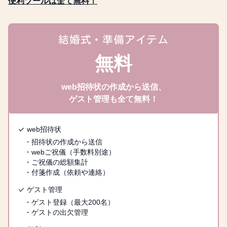
便利ツールは全て無料！
ドリンクメニューが表示さ
れます
結婚式・準備アイテム
無料
プロフィール
web招待状の作成から送信、
ゲスト管理も全て無料！
主催者のプロフィールが表
示されます
フォトアルバム
web招待状
思い出のメモリアルフォト
・招待状の作成から送信
が表示されます
・webご祝儀（手数料別途）
質問コーナー
・ご祝儀の総額集計
・付箋作成（依頼や連絡）
二人の自己紹介コーナーと
なります
ゲスト管理
ご依頼・ご連絡
・ゲスト登録（最大200名）
・ゲストの出欠管理
連絡事項やゲスト個別への
ご依頼が表示されます