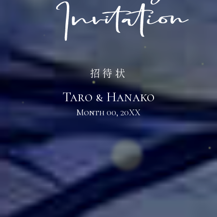
招待状
Taro & Hanako
Month 00, 20XX